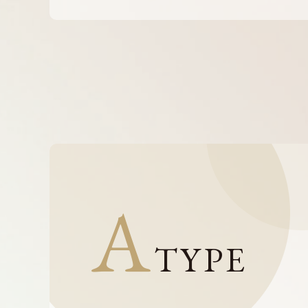
A
TYPE