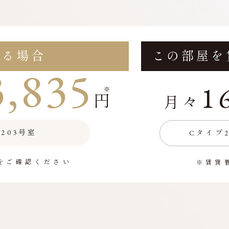
する場合
この部屋を
3,835
1
※
円
月々
203号室
Cタイプ
をご確認ください
※賃貸