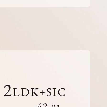
2
LDK
SIC
+
43