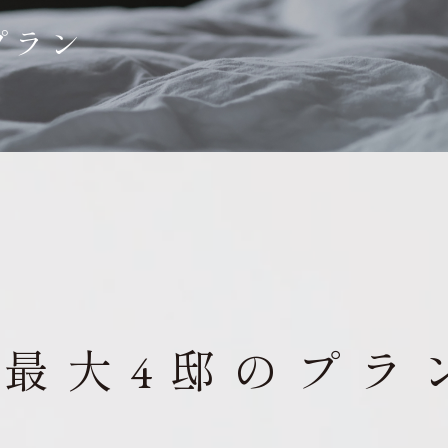
プラン
ア最大4邸の
プラ