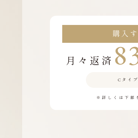
購入
8
月々返済
Cタイプ
※詳しくは下部