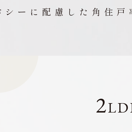
バシーに配慮した角住戸率
2
LD