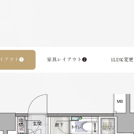
イアウト❶
家具レイアウト❷
1LDK変