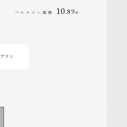
10
.89
㎡
バルコニー面積
更プラン